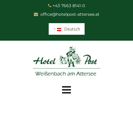
+43 7663 8141-0

office@hotelpost-attersee.at

Deutsch