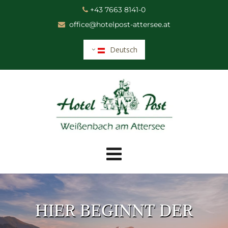
+43 7663 8141-0

office@hotelpost-attersee.at

Deutsch
HIER BEGINNT DER