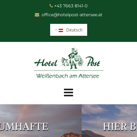
+43 7663 8141-0

office@hotelpost-attersee.at

Deutsch
HIER BEGINNT DER