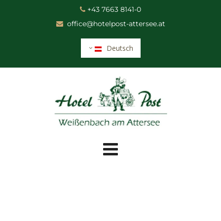
+43 7663 8141-0

office@hotelpost-attersee.at

Deutsch